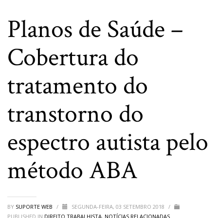
Planos de Saúde –
Cobertura do
tratamento do
transtorno do
espectro autista pelo
método ABA
BY
SUPORTE WEB
/
SEGUNDA-FEIRA, 03 SETEMBRO 2018
/
PUBLISHED IN
DIREITO TRABALHISTA
,
NOTÍCIAS RELACIONADAS